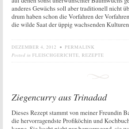
auf denen sonst unerwünschter Baumwuchs ge
anderes Gewächs soll aber traditionell nicht 
drum haben schon die Vorfahren der Vorfahren 
die wilde Saat der üppig wachsenden Kulture
DEZEMBER 4, 2012
•
PERMALINK
Posted in
FLEISCHGERICHTE
,
REZEPTE
Ziegencurry aus Trinadad
Dieses Rezept stammt von meiner Freundin Bar
die hervorragendste Profiköchin und Kochbucha
kenne. Sie kocht nicht nur hervorragend, sie w