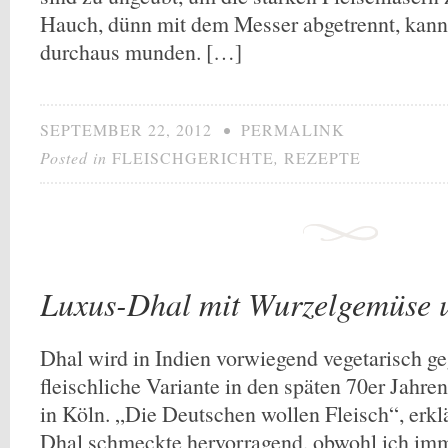
Hauch, dünn mit dem Messer abgetrennt, kan
durchaus munden. […]
SEPTEMBER 22, 2012
•
PERMALINK
Posted in
FLEISCHGERICHTE
,
REZEPTE
Luxus-Dhal mit Wurzelgemüse 
Dhal wird in Indien vorwiegend vegetarisch ge
fleischliche Variante in den späten 70er Jahre
in Köln. „Die Deutschen wollen Fleisch“, erkl
Dhal schmeckte hervorragend, obwohl ich imm