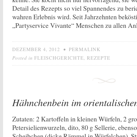
Detail des Rezepts so viel Spannendes zu ber
wahren Erlebnis wird. Seit Jahrzehnten beköst
„Partyservice Vivante“ Menschen zu allen An
DEZEMBER 4, 2012
•
PERMALINK
Posted in
FLEISCHGERICHTE
,
REZEPTE
Hähnchenbein im orientalische
Zutaten: 2 Kartoffeln in kleinen Würfeln, 2 gr
Petersielienwurzeln, dito, 80 g Sellerie, ebens
Scheibchen (dicke Rämmel in Würfelchen), St