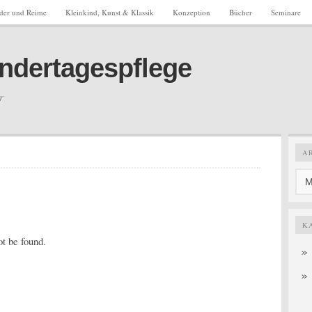
eder und Reime
Kleinkind, Kunst & Klassik
Konzeption
Bücher
Seminare
Kindertagespflege
r
A
K
ot be found.