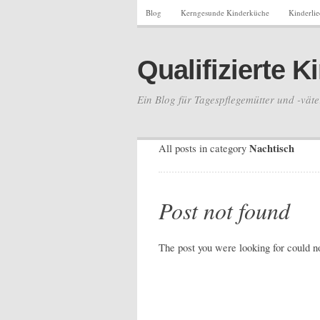
Blog
Kerngesunde Kinderküche
Kinderli
Qualifizierte 
Ein Blog für Tagespflegemütter und -väte
Nachtisch
All posts in category
Post not found
The post you were looking for could n