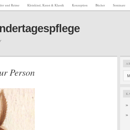
eder und Reime
Kleinkind, Kunst & Klassik
Konzeption
Bücher
Seminare
Kindertagespflege
r
A
ur Person
K