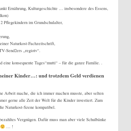
unkt Ernährung, Kulturgeschichte … insbesondere des Essens,
lkon)
 2 Pflegekindern im Grundschulalter,
erung,
iner Naturkost-Fachzeitschrift,
TV-Send2ers „regiotv“.
d eine konsequente Tages“mutti“ – für die ganze Familie. .
meiner Kinder…: und trotzdem Geld verdienen
ine Arbeit mache, die ich immer machen musste, aber selten
mer gerne alle Zeit der Welt für die Kinder investiert. Zum
die Naturkost-Szene kompatibel.
n bezahltes Vergnügen. Dafür muss man aber viele Schulbänke
… !