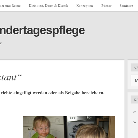
eder und Reime
Kleinkind, Kunst & Klassik
Konzeption
Bücher
Seminare
Kindertagespflege
r
A
stant“
erichte eingefügt werden oder als Beigabe bereichern.
K