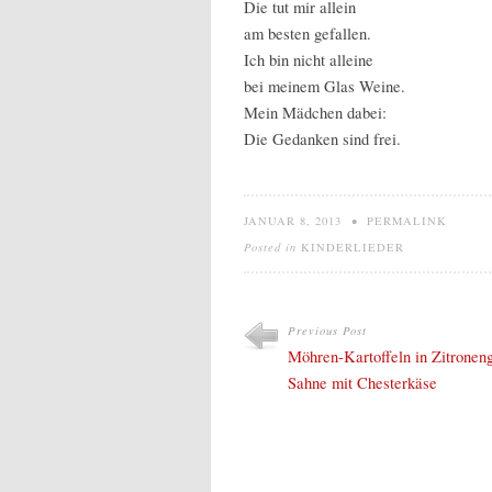
Die tut mir allein
am besten gefallen.
Ich bin nicht alleine
bei meinem Glas Weine.
Mein Mädchen dabei:
Die Gedanken sind frei.
JANUAR 8, 2013
•
PERMALINK
Posted in
KINDERLIEDER
Previous Post
Möhren-Kartoffeln in Zitronen
Sahne mit Chesterkäse