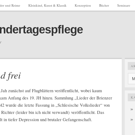
eder und Reime
Kleinkind, Kunst & Klassik
Konzeption
Bücher
Seminare
Kindertagespflege
r
A
d frei
.Jah zunächst auf Flugblättern veröffentlicht, wobei kaum
kam Anfang des 19. JH hinzu. Sammlung „Lieder der Brienzer
K
rde die letzte Fassung in „Schlesische Volkslieder“ von
Richter (leider bin ich nicht verwandt) veröffentlicht. Das
t in tiefer Depression und brutaler Gefangenschaft.