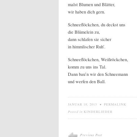
malst Blumen und Blätter,
wir haben dich gern.
Schneeflöckchen, du deckst uns
die Blümelein zu,
dann schlafen sie sicher
in himmlischer Ruh’.
Schneeflöckchen, Weißröckchen,
komm zu uns ins Tal.
Dann bau’n wir den Schneemann
und werfen den Ball.
JANUAR 18, 2013
•
PERMALINK
Posted in
KINDERLIEDER
Previous Post