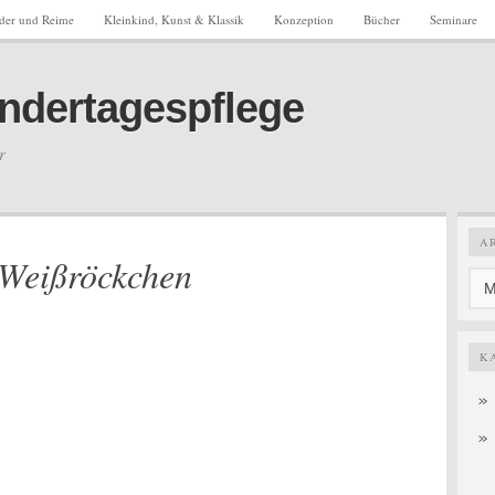
eder und Reime
Kleinkind, Kunst & Klassik
Konzeption
Bücher
Seminare
Kindertagespflege
r
A
 Weißröckchen
K